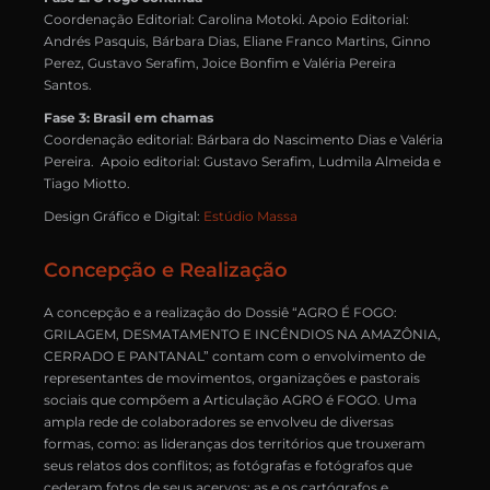
Coordenação Editorial: Carolina Motoki. Apoio Editorial:
Andrés Pasquis, Bárbara Dias, Eliane Franco Martins, Ginno
Perez, Gustavo Serafim, Joice Bonfim e Valéria Pereira
Santos.
Fase 3: Brasil em chamas
Coordenação editorial: Bárbara do Nascimento Dias e Valéria
Pereira. Apoio editorial: Gustavo Serafim, Ludmila Almeida e
Tiago Miotto.
Design Gráfico e Digital:
Estúdio Massa
Concepção e Realização
A concepção e a realização do Dossiê “AGRO É FOGO:
GRILAGEM, DESMATAMENTO E INCÊNDIOS NA AMAZÔNIA,
CERRADO E PANTANAL” contam com o envolvimento de
representantes de movimentos, organizações e pastorais
sociais que compõem a Articulação AGRO é FOGO. Uma
ampla rede de colaboradores se envolveu de diversas
formas, como: as lideranças dos territórios que trouxeram
seus relatos dos conflitos; as fotógrafas e fotógrafos que
cederam fotos de seus acervos; as e os cartógrafos e