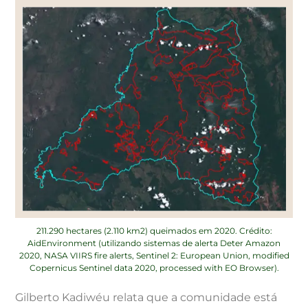
211.290 hectares (2.110 km2) queimados em 2020. Crédito:
AidEnvironment (utilizando sistemas de alerta Deter Amazon
2020, NASA VIIRS fire alerts, Sentinel 2: European Union, modified
Copernicus Sentinel data 2020, processed with EO Browser).
Gilberto Kadiwéu relata que a comunidade está