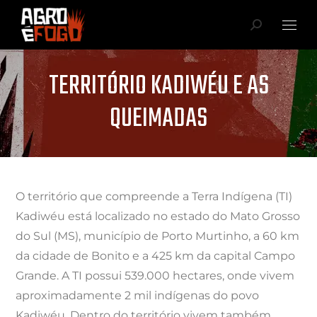
TERRITÓRIO KADIWÉU E AS
QUEIMADAS
Você está aqui:
O território que compreende a Terra Indígena (TI)
Kadiwéu está localizado no estado do Mato Grosso
do Sul (MS), município de Porto Murtinho, a 60 km
da cidade de Bonito e a 425 km da capital Campo
Grande. A TI possui 539.000 hectares, onde vivem
aproximadamente 2 mil indígenas do povo
Kadiwéu. Dentro do território vivem também