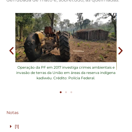
Operação da PF em 2017 investiga crimes ambientais e
invasão de terras da União em áreas da reserva indígena
 a Funai
Indígen
kadiwéu. Crédito: Polícia Federal.
no MS.
em
Notas
[1]