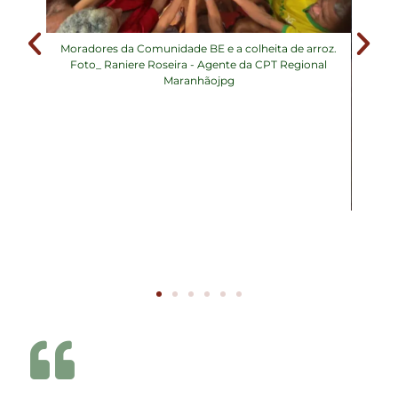
 Barro
Moradores da Comunidade BE e a colheita de arroz.
Raniere
Foto_ Raniere Roseira - Agente da CPT Regional
ão
Maranhãojpg
Maria 
Foto