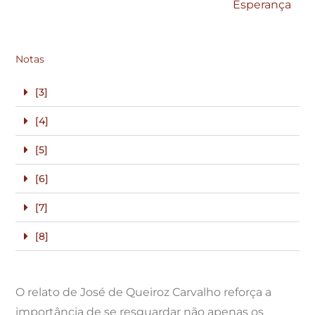
Esperança
Notas
[3]
[4]
[5]
[6]
[7]
[8]
O relato de José de Queiroz Carvalho reforça a
importância de se resguardar não apenas os