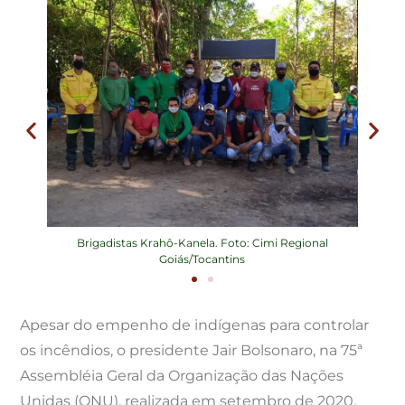
 Bárbara
Brigadistas Krahô-Kanela. Foto: Cimi Regional
Brigada
Goiás/Tocantins
Apesar do empenho de indígenas para controlar
os incêndios, o presidente Jair Bolsonaro, na 75ª
Assembléia Geral da Organização das Nações
Unidas (ONU), realizada em setembro de 2020,