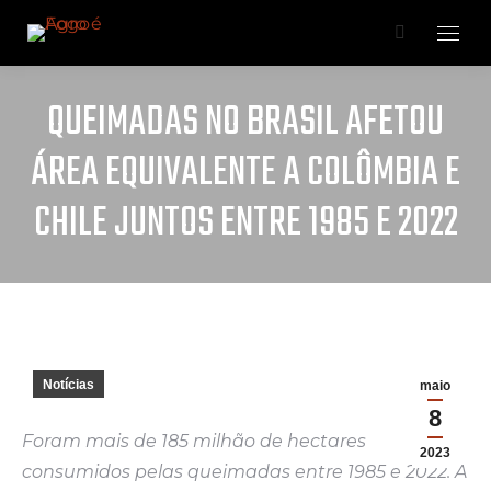
QUEIMADAS NO BRASIL AFETOU
ÁREA EQUIVALENTE A COLÔMBIA E
CHILE JUNTOS ENTRE 1985 E 2022
Você está aqui:
Notícias
maio
8
Foram mais de 185 milhão de hectares
2023
consumidos pelas queimadas entre 1985 e 2022. A