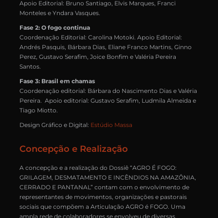
Apoio Editorial: Bruno Santiago, Elvis Marques, Franci
Monteles e Yndara Vasques.
Fase 2: O fogo continua
Coordenação Editorial: Carolina Motoki. Apoio Editorial:
Andrés Pasquis, Bárbara Dias, Eliane Franco Martins, Ginno
Perez, Gustavo Serafim, Joice Bonfim e Valéria Pereira
Santos.
Fase 3: Brasil em chamas
Coordenação editorial: Bárbara do Nascimento Dias e Valéria
Pereira. Apoio editorial: Gustavo Serafim, Ludmila Almeida e
Tiago Miotto.
Design Gráfico e Digital:
Estúdio Massa
Concepção e Realização
A concepção e a realização do Dossiê “AGRO É FOGO:
GRILAGEM, DESMATAMENTO E INCÊNDIOS NA AMAZÔNIA,
CERRADO E PANTANAL” contam com o envolvimento de
representantes de movimentos, organizações e pastorais
sociais que compõem a Articulação AGRO é FOGO. Uma
ampla rede de colaboradores se envolveu de diversas